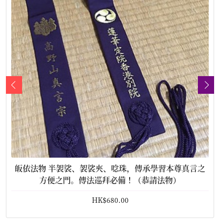
皈依法物 半袈裟、袈裟夾、唸珠，傳承學習本尊真言之
方便之門。傳法巡拜必備！（恭請法物）
HK$680.00