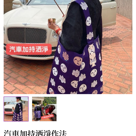
汽車加持洒淨作法