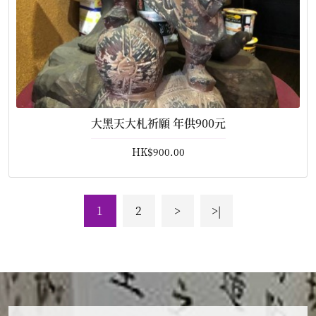
大黑天大札祈願 年供900元
HK$900.00
1
2
>
>|