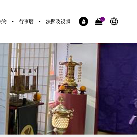
0
法物
行事曆
法照及視頻