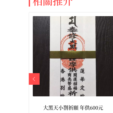
相關推介
、唸珠，
大黑天小劄祈願 年供600元