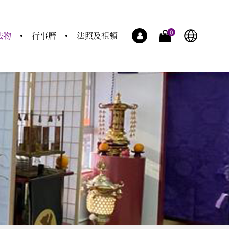
0
法物
行事曆
法照及視頻