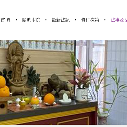
首 頁
關於本院
最新法訊
修行次第
法事及