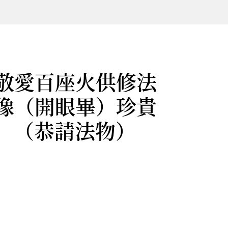
敬愛百座火供修法
像（開眼畢）珍貴
 。（恭請法物）