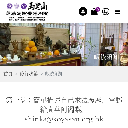
0
皈依須知
首頁
修行次第
皈依須知
第一步：
簡單描述自己求法履歷，電郵
給真華阿阇梨。
shinka@koyasan.org.hk