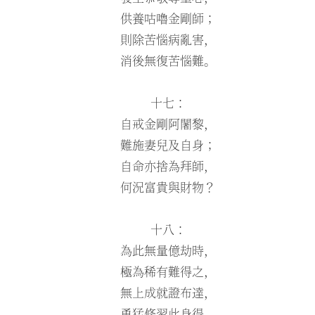
供養咕嚕金剛師；
則除苦惱病亂害，
消後無復苦惱難。
十七：
自戒金剛阿闍黎，
難施妻兒及自身；
自命亦捨為拜師，
何況富貴與財物？
十八：
為此無量億劫時，
極為稀有難得之，
無上成就證布達，
勇猛修習此身得。