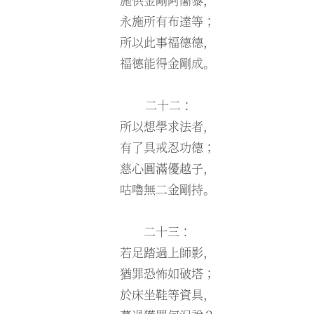
永施所有布達等；
所以此事福德德，
福德能得金剛成。
二十二：
所以想學求法者，
有了具戒忍功德；
慈心圓滿優越子，
咕嚕無二金剛持。
二十三：
若足踏過上師影，
猶罪恐怖如破塔；
於床坐鞋等資具，