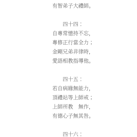
有智弟子大禮師。
四十四：
自專常憶持不忘，
專修正行當全力；
金剛兄弟非律時，
愛語相教指導他。
四十五：
若自病緣無能力，
頂禮站等上師戒；
上師所教 無作，
有德心子無其咎。
四十六：