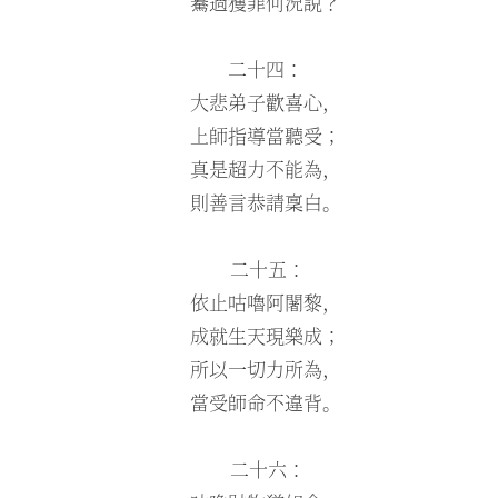
驀過獲罪何況說？
二十四：
大悲弟子歡喜心，
上師指導當聽受；
真是超力不能為，
則善言恭請稟白。
二十五：
依止咕嚕阿闍黎，
成就生天現樂成；
所以一切力所為，
當受師命不違背。
二十六：