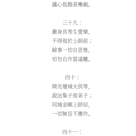
攝心低顏甚慚赧。
三十九：
嚴身具等生愛樂，
不得現於上師前；
餘事一切自思惟，
切勿自作當遠離。
四十：
開光壇城火供等，
說法集子度弟子；
同城金剛上師居，
一切無旨不應作。
四十一：