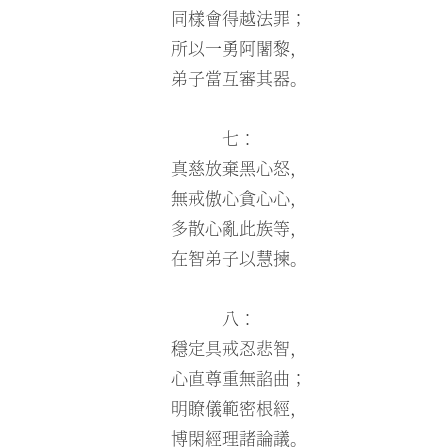
同樣會得越法罪；
所以一勇阿闍黎，
弟子當互審其器。
七：
真慈放棄黑心怒，
無戒傲心貪心心，
多散心亂此族等，
在智弟子以慧揀。
八：
穩定具戒忍悲智，
心直尊重無諂曲；
明瞭儀範密根經，
博閑經理諸論議。