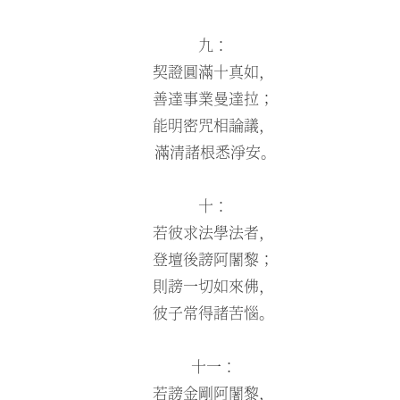
九：
契證圓滿十真如，
善達事業曼達拉；
能明密咒相論議，
滿清諸根悉淨安。
十：
若彼求法學法者，
登壇後謗阿闍黎；
則謗一切如來佛，
彼子常得諸苦惱。
十一：
若謗金剛阿闍黎，