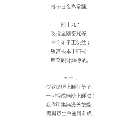
傳子日夜為常誦。
四十九：
及授金剛密咒等，
令作弟子正法盆；
墮落根本十四戒，
應當觀背誦持嚴。
五十：
依教隨順上師行學子，
一切得成無缺上師法；
我作所集無邊善德緣，
願與眾生萬速勝利成。