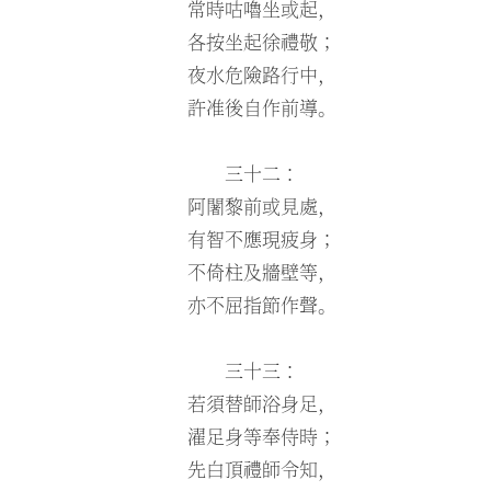
常時咕嚕坐或起，
各按坐起徐禮敬；
夜水危險路行中，
許准後自作前導。
三十二：
阿闍黎前或見處，
有智不應現疲身；
不倚柱及牆壁等，
亦不屈指節作聲。
三十三：
若須替師浴身足，
濯足身等奉侍時；
先白頂禮師令知，