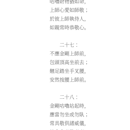
咕嚕財物猶如命，
上師心愛如師敬；
於彼上師執侍人，
如親常時恭敬心。
二十七：
不應金剛上師前，
包頭頂高坐前去；
翹足踏坐手叉腰，
安然按腰上師前。
二十八：
金剛咕嚕站起時，
應當勿坐或勿臥；
常具敬供諸威儀，