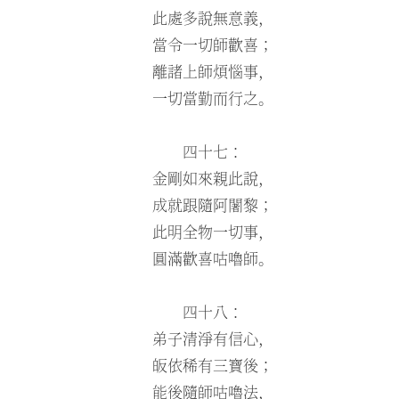
此處多說無意義，
當令一切師歡喜；
離諸上師煩惱事，
一切當勤而行之。
四十七：
金剛如來親此說，
成就跟隨阿闍黎；
此明全物一切事，
圓滿歡喜咕嚕師。
四十八：
弟子清淨有信心，
皈依稀有三寶後；
能後隨師咕嚕法，