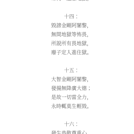
十四：
毀謗金剛阿闍黎，
無間地獄等怖畏，
所說所有畏地獄，
廢子定入進住獄。
十五：
大智金剛阿闍黎，
發揚無降廣大德；
是故一切當全力，
永時輒莫生輕毀。
十六：
發生恭敬尊重心，