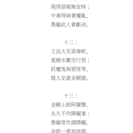
現得惡報無安時；
中毒得病著魔亂，
愚癡此人會斷命。
十二：
王法火災惡毒蛇，
冤賊水難空行怒；
妖魔鬼與邪怪等，
毀人定進金剛獄。
十三：
金剛上師阿闍黎，
永久不作障礙事；
愚癡常作諸障礙，
命終一進惡地獄。