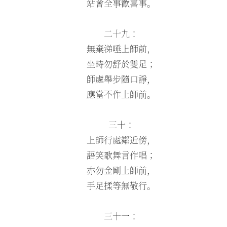
站會全事歡喜事。
二十九：
無棄涕唾上師前，
坐時勿舒於雙足；
師處舉步隨口諍，
應當不作上師前。
三十：
上師行處鄰近傍，
語笑歌舞言作唱；
亦勿金剛上師前，
手足揉等無敬行。
三十一：