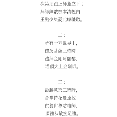
次第頂禮上師蓮座下；
拜師無數根本清經內，
重點少集說此應禮聽。
二：
所有十方世界中，
佛及菩薩三時時；
禮拜金剛阿闍黎，
灌頂大上金剛師。
三：
最勝意樂三時時，
合掌持花曼達拉；
供養世尊咕嚕師，
頂禮恭敬接足禮。