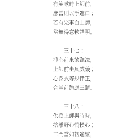
有笑嗽時上師前，
應當則以手遮口；
若有完事白上師，
當無得意軟語明。
三十七：
淨心前來欲聽法，
上師前坐具威儀；
心身衣等規律正，
合掌前跪應三請。
三十八：
供養上師與時時，
捨離野心憍慢心；
三門當如初適嫁，