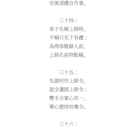
完後頂禮自作事。
三十四：
弟子名稱上師時，
不稱只名下有禮；
為得恭敬餘人前，
上師名前特點稱。
三十五：
先請何作上師令，
說全遵照上師令；
雙手合掌心耳一，
樂心憶持咕嚕令。
三十六：