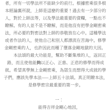
者，所有一切學法所不能缺少的前行。根據密乘很多根
本經論裏所說，上師是這麼的重要！過去有一少部分的
人，對於上師法等，以及學法最重要的資糧，一點也不
瞭解。有的人並不是不瞭解，而是他沒有把學金剛密乘
法，所必要的對密法對上師的恭敬放在心中。這種學法
或者作法的人，使他自己和別人都漂流在苦海中。修學
金剛密乘的人，也許因此而種了墮落金剛地獄的大因。
本法頌的最大功能是，幫助不斷集堆的人，返回正
路，而且使他能夠以正心、正慈、正悲的修學而得成
就。​希望真學無上金剛密乘，為眾生而想得大成就的學
子們，應該先學本法——上師五十法頌。真正明瞭本法，
是修學密宗最重要的第一步。
一：
能得吉祥金剛心地因，