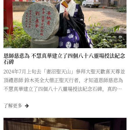
恩師慈悲為 不慧真華建立了四個八十八靈場授法紀念
石碑
2024年7月上旬去「妻沼聖天山」參拜大聖天歡喜天尊並
頂禮恩師 鈴木英全大僧正聖天行者，才知道恩師慈悲為
不慧真華建立了四個八十八靈場授法紀念石碑，真的很
感恩感恩！建碑事前完全不知道恩師聖天行者為弟子建
了解更多
立此極為殊勝石碑。 同時；並約好10月來參與「大般若
涅槃經暨柴燈護摩大法要」。