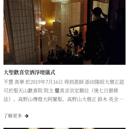
大聖歡喜堂洒淨壇儀式
不慧 真華 於2019年7月16日 得到恩師 添田隆昭大僧正認
可於聖天山歡喜院 院主 暨真言宗定額位（後七日御修
法）、高野山傳燈大阿闍梨、高野山大僧正 鈴木 英全 得
予傳授大聖歡喜天供養法，花水供，浴油供 。 恩師 鈴木
了解更多
英全大聖歡喜天行者，認可建立香港別院 歡喜堂。不慧
真華 至誠謹以行持不退的心勤修聖天法供養，以表報恩