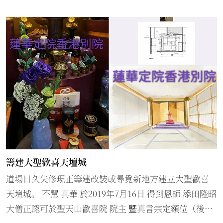
便是指入了「火宅」的僧人，即是沒有脫世的和尚。 日
本獨有的佛教系統 不過，之所以有「火宅僧」的出現，
原來與佛教的傳播和亞洲歷史有相當大的關連。香港新
亞研究所博士兼珠海書院歷史研究所文學博士鄧家宙指
出，雖然佛教源自印度，但傳入不同地方也有新的演
變。今時今日在香港所接觸的是受到中國歷史文化所影
響的「中式佛教」，早於唐朝便傳入中國，在佛教中稱
為大乘佛法，已經與印度的「小乘佛教」有所不同。而
在中國的歷史發展中，因為戰亂而死的人多不勝數，當
時不少人會將其親友葬在附近的廟宇之中，希望可以受
到和尚的頌法，後來便衍生出專門接法事的僧人，他們
籌建大聖歡喜天壇城
依然過着世俗的生活，但同時學懂佛理，就如道教的
道場日久失修現正籌建改裝或尋覓新地方建立大聖歡喜
「喃嘸佬」一樣。 至於在日本，歷史中自唐朝起便有佛
天壇城。 不慧 真華 於2019年7月16日 得到恩師 添田隆昭
教傳入的記載，不過去到後來，才出現正式的分野。
大僧正認可於聖天山歡喜院 院主 暨真言宗定額位（後七
1872年日本政府推出了《神佛分離令》，當時的政府因