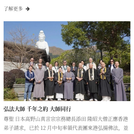
日御修法）、高野山傳燈大阿闍梨、高野山大僧正 鈴木
為社會的各種因素，主張宗教和政治要脫鈎，因此這條
了解更多
英全 得予傳授大聖歡喜天供養法 花水供，浴油供 。 恩師
例容許僧人不論男女也可以食肉帶妻，意思就是政府要
添田隆昭大僧正之大德常掛在心如何報恩謝德，於2019
這班僧人還俗，只留下宗教傳播者的身份，至於他們的
年在高野山建首座尊勝塔籍此表白。 恩師 鈴木 英全大聖
個人品德如何，那是他的宗教的事務了。 香港女僧人日
歡喜天行者， 認可建立香港別院 歡喜堂不慧 真華 至誠謹
本歸來不被認同...
以行持不退的心勤修聖天法供養，以表報恩之心。 現正
籌建改裝本院或尋覓新地方建立大聖歡喜天壇城，歡迎
大德們護持隨喜功德，早日成就，願以此功德，聖天偈
文至心迴向所有功德主，合家平安，龜鶴長壽富貴無
盡。 捐助善款方法： 1. 親身到本院 2. 支票繳款 請以
「Hong Kong Mission Of Rengejoin Temple Ltd.」
名義抬頭支票並加劃線，然後把支票郵寄回本院。 （郵
寄地址：香港九龍紅磡土瓜灣道２１號閣樓） 3. 銀行入
弘法大師 千年之約 大師同行
賬 請將金額入賬到「Hong Kong Mission Of
尊聖 日本高野山真言宗宗務總長添田 隆昭大僧正應香港
Rengejoin Temple Ltd」的香港之中國銀行戶口：012-
弟子請求，已於 12 月中旬率領代表團來港弘揚佛法，並