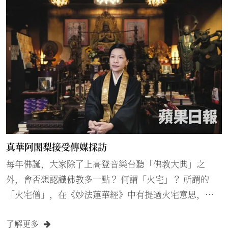
之心，於2020年6月15日成立 蓮華定院香港別院之大聖歡
喜堂，洒淨畢，隨即啓壇御本尊秘法祈修，功德迴向法
界迴向大菩提。
真華阿闍梨接受傳媒採訪
每年佛誕，大家除了上高登音樂台聽「佛教大典」之
外，會否想認識佛教多一點？ 何謂「火宅」？ 所謂的
「火宅僧」，在《妙法蓮華經》中有提過火宅意思，就
是着了火的家，用來形容世俗人明明身處在着了火的家
了解更多
依然懵然不知，只是一直在貪圖逸樂。而「火宅僧」，