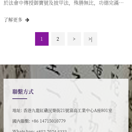
916-0-002239-0，並將入數單據郵寄或電郵到本院 (請勿
於法會中傳授御寶號及披甲法，殊勝無比，功德完滿。
郵寄現金。) 支付宝 ：shinka9099@hotm...
添田隆昭大僧正率領代表團 高野山真言宗総本山金剛峯
了解更多
寺 執行総務部長 長谷部 真道大僧正 高野山真言宗総本山
金剛峯寺 執行 山林部長 高野山真言宗宗務総長公室長 高
野山霊宝館長 山口文章大僧正 高野山真言宗総本山金剛
1
2
>
>|
峯寺 翻譯 中島 龍範先生 高野山真言宗蓮華定院香港別院
住職 劉 真華 ⋯⋯⋯⋯⋯⋯⋯⋯⋯⋯⋯⋯⋯⋯ 於香港弘法
活動啓動禮 暨參訪慈山寺 ～ 住持洞鈜大和尚 百忙中親迎
並共進午齋。 隨後參訪西方寺～ 住持暨香港佛教聯合會
會長 寬運大和尚會面並互相交換記念品。 更多照片可點
擊以下連結﹕
聯繫方式
https://www.flickr.com/photos/fotokenken/sets/7215
https://www.flickr.com/photos/fotokenken/sets/7215
地址: 香港九龍紅磡民樂街21號富高工業中心A座801室
https://www.flickr.com/photos/fotokenken/sets/7215
國內聯繫: +86 14715010779
特別鳴謝 攝影師 Ken Tam 義務護持攝錄珍貴時刻。...
WhatsApp: +852 7074 4333